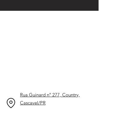
Rua Guinard nº 277, Country,
Cascavel/PR
CEP: 85813-350
Horários de Atendimento:
Segunda a Sexta: 08:00h a 12:00h / 13:30h
a 18:00h